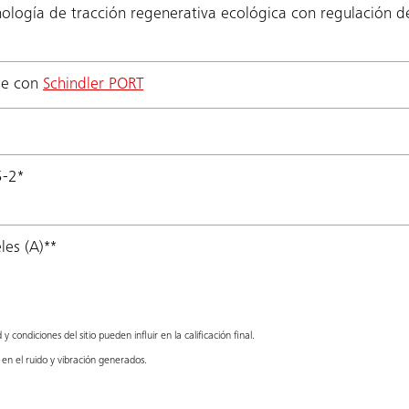
ología de tracción regenerativa ecológica con regulación d
le con
Schindler PORT
5-2*
es (A)**
 condiciones del sitio pueden influir en la calificación final.
en el ruido y vibración generados.