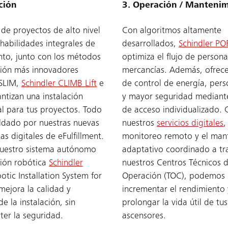
ación
3. Operación / Manteni
 de proyectos de alto nivel
Con algoritmos altamente
 habilidades integrales de
desarrollados,
Schindler PO
to, junto con los métodos
optimiza el flujo de persona
ción más innovadores
mercancías. Además, ofrec
 SLIM,
Schindler CLIMB Lift
e
de control de energía, pers
antizan una instalación
y mayor seguridad mediante
l para tus proyectos. Todo
de acceso individualizado. 
ldado por nuestras nuevas
nuestros
servicios digitales
,
as digitales de eFulfillment.
monitoreo remoto y el man
uestro sistema autónomo
adaptativo coordinado a tr
ción robótica
Schindler
nuestros Centros Técnicos 
otic Installation System for
Operación (TOC), podemos
 mejora la calidad y
incrementar el rendimiento 
e la instalación, sin
prolongar la vida útil de tus
er la seguridad.
ascensores.