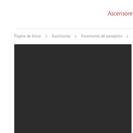
Ascensore
Página de Inicio
Ascensores
Ascensores de pasajeros