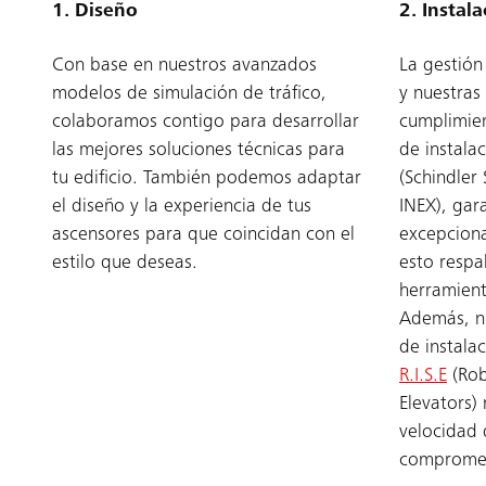
1. Diseño
2. Instal
Con base en nuestros avanzados
La gestión
modelos de simulación de tráfico,
y nuestras
colaboramos contigo para desarrollar
cumplimien
las mejores soluciones técnicas para
de instala
tu edificio. También podemos adaptar
(Schindler
el diseño y la experiencia de tus
INEX), gar
ascensores para que coincidan con el
excepciona
estilo que deseas.
esto respa
herramient
Además, n
de instala
R.I.S.E
(Rob
Elevators)
velocidad d
compromet