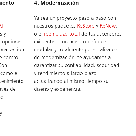
miento
4. Modernización
Ya sea un proyecto paso a paso con
RT
nuestros paquetes
ReStore
y
ReNew
,
s y
o el
reemplazo total
de tus ascensores
e opciones
existentes, con nuestro enfoque
onalización
modular y totalmente personalizable
 control
de modernización, te ayudamos a
Con
garantizar su confiabilidad, seguridad
 como el
y rendimiento a largo plazo,
tenimiento
actualizando al mismo tiempo su
avés de
diseño y experiencia.
de
y