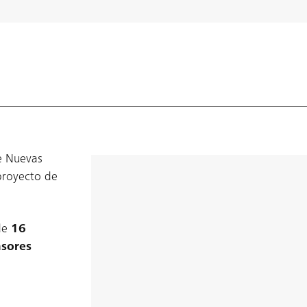
e Nuevas
 proyecto de
de
16
nsores